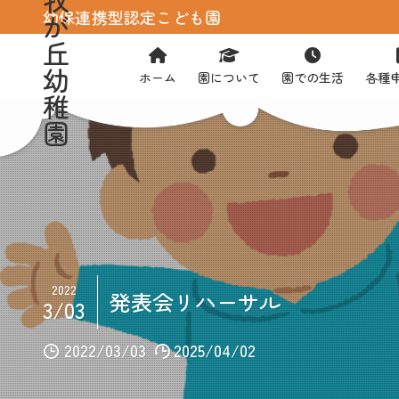
幼保連携型認定こども園
が
丘
幼
ホーム
園について
園での生活
各種
稚
園
2022
発表会リハーサル
3/03
2022/03/03
2025/04/02